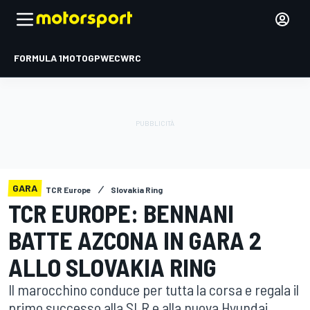
FORMULA 1
MOTOGP
WEC
WRC
GARA
TCR Europe
Slovakia Ring
TCR EUROPE: BENNANI
BATTE AZCONA IN GARA 2
ALLO SLOVAKIA RING
Il marocchino conduce per tutta la corsa e regala il
primo successo alla SLR e alla nuova Hyundai