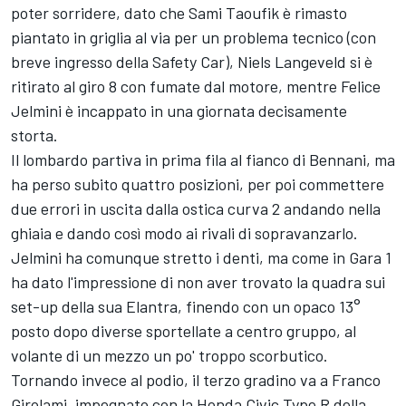
poter sorridere, dato che Sami Taoufik è rimasto
piantato in griglia al via per un problema tecnico (con
breve ingresso della Safety Car), Niels Langeveld si è
ritirato al giro 8 con fumate dal motore, mentre Felice
Jelmini è incappato in una giornata decisamente
storta.
Il lombardo partiva in prima fila al fianco di Bennani, ma
ha perso subito quattro posizioni, per poi commettere
due errori in uscita dalla ostica curva 2 andando nella
ghiaia e dando così modo ai rivali di sopravanzarlo.
Jelmini ha comunque stretto i denti, ma come in Gara 1
ha dato l'impressione di non aver trovato la quadra sui
set-up della sua Elantra, finendo con un opaco 13°
posto dopo diverse sportellate a centro gruppo, al
volante di un mezzo un po' troppo scorbutico.
Tornando invece al podio, il terzo gradino va a Franco
Girolami, impegnato con la Honda Civic Type R della