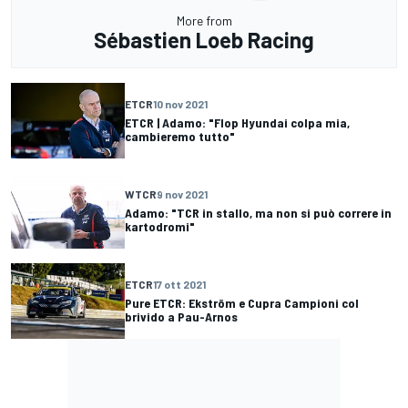
More from
Sébastien Loeb Racing
ETCR
10 nov 2021
ETCR | Adamo: "Flop Hyundai colpa mia,
cambieremo tutto"
WTCR
9 nov 2021
Adamo: "TCR in stallo, ma non si può correre in
kartodromi"
ETCR
17 ott 2021
Pure ETCR: Ekström e Cupra Campioni col
brivido a Pau-Arnos