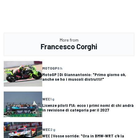
More from
Francesco Corghi
MOTOGP
8 h
MotoGP | Di Giannantonio: "Primo giorno ok,
anche se ho i muscoli distrutti!"
WEC
1 g
Licenze piloti FIA: ecco i primi nomi di chi andrà
in revisione di categoria per il 2027
WEC
2 g
WEC | Vosse sorride: "Ora in BMW-WRT c'è la