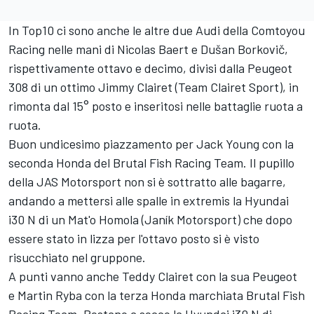
In Top10 ci sono anche le altre due Audi della Comtoyou
Racing nelle mani di Nicolas Baert e Dušan Borkovič,
rispettivamente ottavo e decimo, divisi dalla Peugeot
308 di un ottimo Jimmy Clairet (Team Clairet Sport), in
rimonta dal 15° posto e inseritosi nelle battaglie ruota a
ruota.
Buon undicesimo piazzamento per Jack Young con la
seconda Honda del Brutal Fish Racing Team. Il pupillo
della JAS Motorsport non si è sottratto alle bagarre,
andando a mettersi alle spalle in extremis la Hyundai
i30 N di un Mat'o Homola (Janík Motorsport) che dopo
essere stato in lizza per l'ottavo posto si è visto
risucchiato nel gruppone.
A punti vanno anche Teddy Clairet con la sua Peugeot
e Martin Ryba con la terza Honda marchiata Brutal Fish
Racing Team. Restano a secco la Hyundai i30 N di