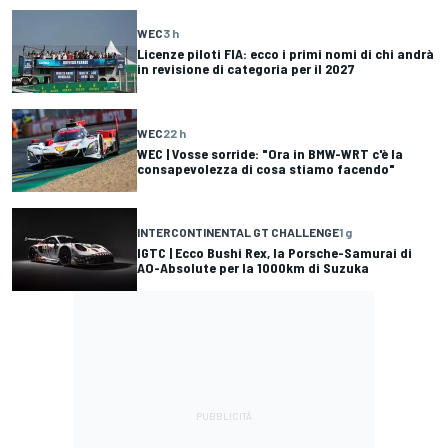
WEC
3 h
Licenze piloti FIA: ecco i primi nomi di chi andrà
in revisione di categoria per il 2027
WEC
22 h
WEC | Vosse sorride: "Ora in BMW-WRT c'è la
consapevolezza di cosa stiamo facendo"
INTERCONTINENTAL GT CHALLENGE
1 g
IGTC | Ecco Bushi Rex, la Porsche-Samurai di
AO-Absolute per la 1000km di Suzuka