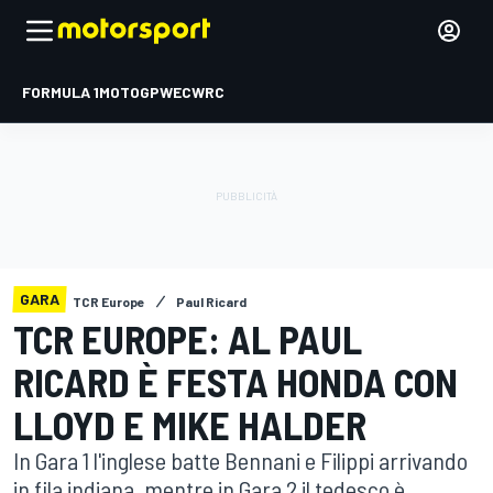
FORMULA 1
MOTOGP
WEC
WRC
GARA
TCR Europe
Paul Ricard
TCR EUROPE: AL PAUL
RICARD È FESTA HONDA CON
LLOYD E MIKE HALDER
In Gara 1 l'inglese batte Bennani e Filippi arrivando
in fila indiana, mentre in Gara 2 il tedesco è