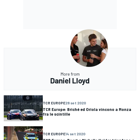
More from
Daniel Lloyd
TCR EUROPE
28 set 2020
TCR Europe: Briché ed Oriola vincono a Monza
fra le scintille
TCR EUROPE
14 set 2020