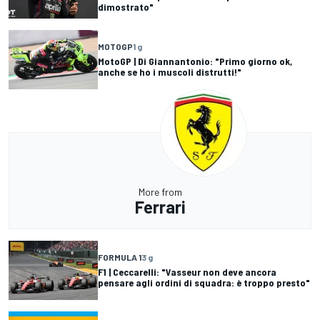
dimostrato"
MOTOGP
1 g
MotoGP | Di Giannantonio: "Primo giorno ok,
anche se ho i muscoli distrutti!"
More from
Ferrari
FORMULA 1
3 g
F1 | Ceccarelli: "Vasseur non deve ancora
pensare agli ordini di squadra: è troppo presto"