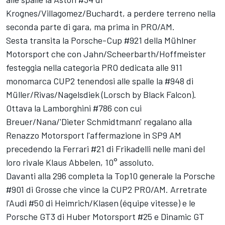
Krognes/Villagomez/Buchardt, a perdere terreno nella
seconda parte di gara, ma prima in PRO/AM.
Sesta transita la Porsche-Cup #921 della Mühlner
Motorsport che con Jahn/Scheerbarth/Hoffmeister
festeggia nella categoria PRO dedicata alle 911
monomarca CUP2 tenendosi alle spalle la #948 di
Müller/Rivas/Nagelsdiek (Lorsch by Black Falcon).
Ottava la Lamborghini #786 con cui
Breuer/Nana/'Dieter Schmidtmann' regalano alla
Renazzo Motorsport l'affermazione in SP9 AM
precedendo la Ferrari #21 di Frikadelli nelle mani del
loro rivale Klaus Abbelen, 10° assoluto.
Davanti alla 296 completa la Top10 generale la Porsche
#901 di Grosse che vince la CUP2 PRO/AM. Arretrate
l'Audi #50 di Heimrich/Klasen (équipe vitesse) e le
Porsche GT3 di Huber Motorsport #25 e Dinamic GT