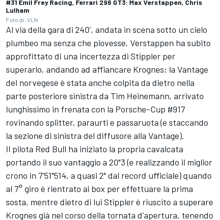
#31 Emil Frey Racing, Ferrari 296 GT3: Max Verstappen, Chris
Lulham
Foto di: VLN
Al via della gara di 240', andata in scena sotto un cielo
plumbeo ma senza che piovesse, Verstappen ha subito
approfittato di una incertezza di Stippler per
superarlo, andando ad affiancare Krognes; la Vantage
del norvegese è stata anche colpita da dietro nella
parte posteriore sinistra da Tim Heinemann, arrivato
lunghissimo in frenata con la Porsche-Cup #917
rovinando splitter, paraurti e passaruota (e staccando
la sezione di sinistra del diffusore alla Vantage).
Il pilota Red Bull ha iniziato la propria cavalcata
portando il suo vantaggio a 20"3 (e realizzando il miglior
crono in 7'51"514, a quasi 2" dal record ufficiale) quando
al 7° giro è rientrato ai box per effettuare la prima
sosta, mentre dietro di lui Stippler è riuscito a superare
Krognes già nel corso della tornata d'apertura, tenendo