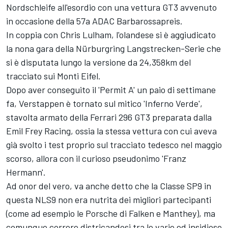
Nordschleife all'esordio con una vettura GT3 avvenuto
in occasione della 57a ADAC Barbarossapreis.
In coppia con Chris Lulham, l'olandese si è aggiudicato
la nona gara della Nürburgring Langstrecken-Serie che
si è disputata lungo la versione da 24,358km del
tracciato sui Monti Eifel.
Dopo aver conseguito il 'Permit A' un paio di settimane
fa, Verstappen è tornato sul mitico 'Inferno Verde',
stavolta armato della Ferrari 296 GT3 preparata dalla
Emil Frey Racing, ossia la stessa vettura con cui aveva
già svolto i test proprio sul tracciato tedesco nel maggio
scorso, allora con il curioso pseudonimo 'Franz
Hermann'.
Ad onor del vero, va anche detto che la Classe SP9 in
questa NLS9 non era nutrita dei migliori partecipanti
(come ad esempio le Porsche di Falken e Manthey), ma
comunque correre districandosi tra le varie ed insidiose