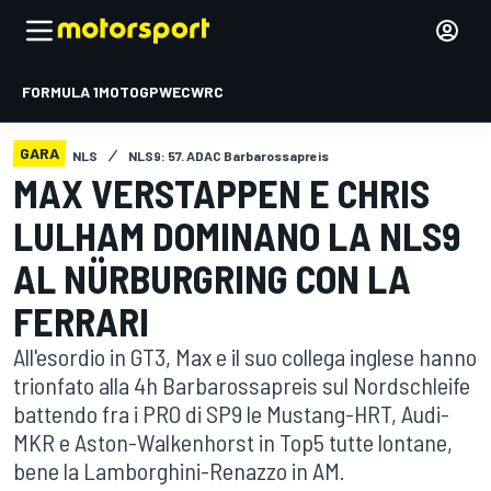
FORMULA 1
MOTOGP
WEC
WRC
GARA
NLS
NLS9: 57. ADAC Barbarossapreis
MAX VERSTAPPEN E CHRIS
LULHAM DOMINANO LA NLS9
AL NÜRBURGRING CON LA
FERRARI
All'esordio in GT3, Max e il suo collega inglese hanno
trionfato alla 4h Barbarossapreis sul Nordschleife
battendo fra i PRO di SP9 le Mustang-HRT, Audi-
MKR e Aston-Walkenhorst in Top5 tutte lontane,
bene la Lamborghini-Renazzo in AM.