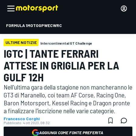
FORMULA 1
MOTOGP
WEC
WRC
ULTIME NOTIZIE
Intercontinental GT Challenge
IGTC | TANTE FERRARI
ATTESE IN GRIGLIA PER LA
GULF 12H
Nell'ultima gara della stagione non mancheranno le
GT3 di Maranello, coi team AF Corse, Racing One,
Baron Motorsport, Kessel Racing e Dragon pronte
a finalizzare l'iscrizione nelle varie categorie.
Francesco Corghi
Pubblicato:
4 ott 2023, 08:32
AGGIUNGI COME FONTE PREFERITA