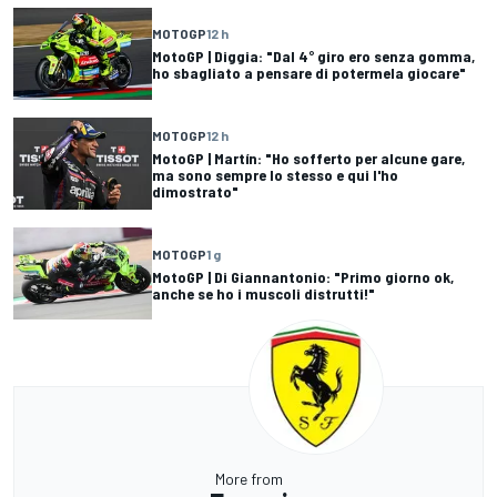
MOTOGP
12 h
MotoGP | Diggia: "Dal 4° giro ero senza gomma,
ho sbagliato a pensare di potermela giocare"
MOTOGP
12 h
MotoGP | Martín: "Ho sofferto per alcune gare,
ma sono sempre lo stesso e qui l'ho
dimostrato"
MOTOGP
1 g
MotoGP | Di Giannantonio: "Primo giorno ok,
anche se ho i muscoli distrutti!"
More from