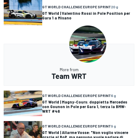
GT WORLD CHALLENGE EUROPE SPRINT
20 g
GT World | Valentino Rossi in Pole Position per
Gara 1 a Misano
More from
Team WRT
GT WORLD CHALLENGE EUROPE SPRINT
6 g
GT World | Magny-Cours: doppietta Mercedes
con Gounon in Pole per Gara 1, terza la BMW-
WRT #46
GT WORLD CHALLENGE EUROPE SPRINT
9 g
GT World | Allarme Vosse: "Non voglio vincere
grazie al BoP, ma nessuno vuole parlare di