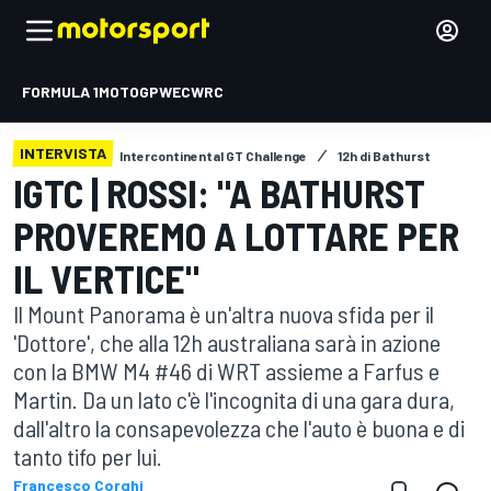
FORMULA 1
MOTOGP
WEC
WRC
INTERVISTA
Intercontinental GT Challenge
12h di Bathurst
IGTC | ROSSI: "A BATHURST
PROVEREMO A LOTTARE PER
IL VERTICE"
Il Mount Panorama è un'altra nuova sfida per il
'Dottore', che alla 12h australiana sarà in azione
con la BMW M4 #46 di WRT assieme a Farfus e
Martin. Da un lato c'è l'incognita di una gara dura,
dall'altro la consapevolezza che l'auto è buona e di
tanto tifo per lui.
Francesco Corghi