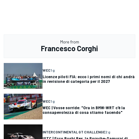
More from
Francesco Corghi
WEC
1 g
Licenze piloti FIA: ecco i primi nomi di chi andrà
in revisione di categoria per il 2027
WEC
1 g
WEC | Vosse sorride: "Ora in BMW-WRT c'è la
consapevolezza di cosa stiamo facendo"
INTERCONTINENTAL GT CHALLENGE
2 g
IGTC | Ecco Bushi Rex, la Porsche-Samurai di