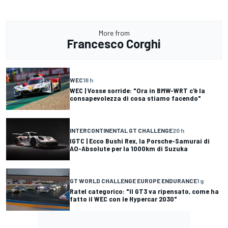
More from
Francesco Corghi
WEC
18 h
WEC | Vosse sorride: "Ora in BMW-WRT c'è la
consapevolezza di cosa stiamo facendo"
INTERCONTINENTAL GT CHALLENGE
20 h
IGTC | Ecco Bushi Rex, la Porsche-Samurai di
AO-Absolute per la 1000km di Suzuka
GT WORLD CHALLENGE EUROPE ENDURANCE
1 g
Ratel categorico: "Il GT3 va ripensato, come ha
fatto il WEC con le Hypercar 2030"