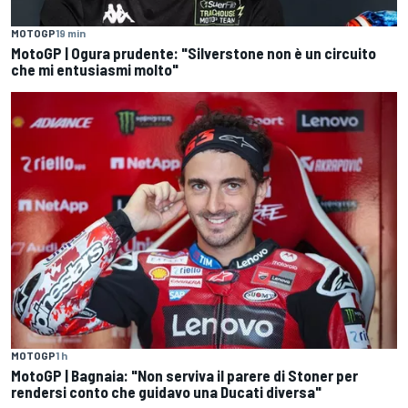
MOTOGP
19 min
MotoGP | Ogura prudente: "Silverstone non è un circuito
che mi entusiasmi molto"
MOTOGP
1 h
MotoGP | Bagnaia: "Non serviva il parere di Stoner per
rendersi conto che guidavo una Ducati diversa"