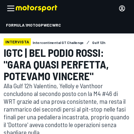
FORMULA 1
MOTOGP
WEC
WRC
INTERVISTA
Intercontinental GT Challenge
Gulf 12h
IGTC | BEL PODIO ROSSI:
"GARA QUASI PERFETTA,
POTEVAMO VINCERE"
Alla Gulf 12h Valentino, Yelloly e Vanthoor
concludono al secondo posto con la M4 #46 di
WRT grazie ad una prova consistente, ma resta il
rammarico dei secondi persi al pit-stop nelle fasi
finali per una pedaliera incastrata, proprio quando
il 'Dottore' aveva condotto le operazioni senza
sbagliare nulla.