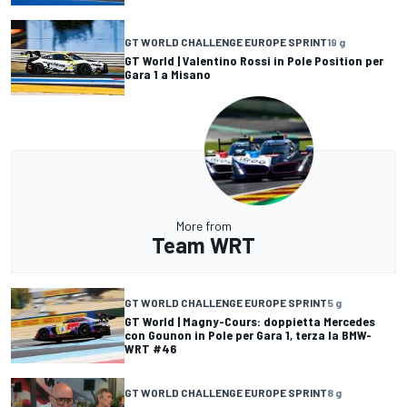
GT WORLD CHALLENGE EUROPE SPRINT
19 g
GT World | Valentino Rossi in Pole Position per
Gara 1 a Misano
More from
Team WRT
GT WORLD CHALLENGE EUROPE SPRINT
5 g
GT World | Magny-Cours: doppietta Mercedes
con Gounon in Pole per Gara 1, terza la BMW-
WRT #46
GT WORLD CHALLENGE EUROPE SPRINT
8 g