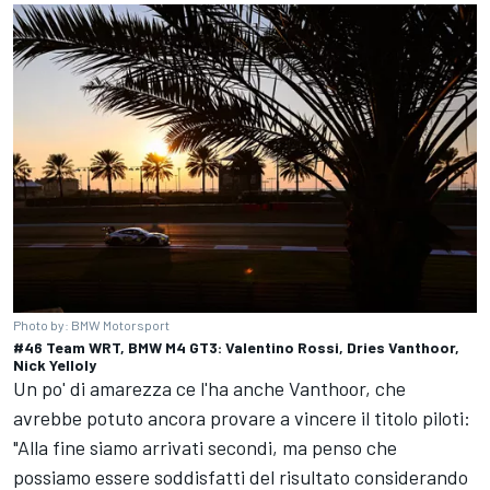
Photo by: BMW Motorsport
#46 Team WRT, BMW M4 GT3: Valentino Rossi, Dries Vanthoor,
Nick Yelloly
Un po' di amarezza ce l'ha anche Vanthoor, che
avrebbe potuto ancora provare a vincere il titolo piloti:
"Alla fine siamo arrivati secondi, ma penso che
possiamo essere soddisfatti del risultato considerando