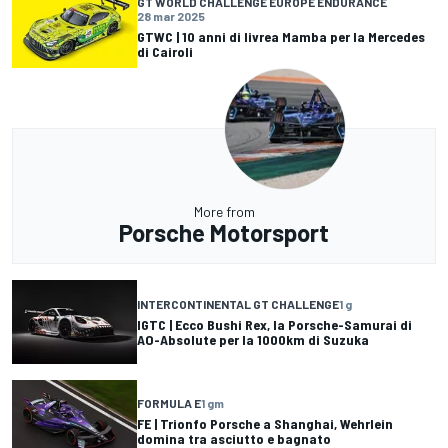
GT WORLD CHALLENGE EUROPE ENDURANCE
28 mar 2025
GTWC | 10 anni di livrea Mamba per la Mercedes
di Cairoli
More from
Porsche Motorsport
INTERCONTINENTAL GT CHALLENGE
1 g
IGTC | Ecco Bushi Rex, la Porsche-Samurai di
AO-Absolute per la 1000km di Suzuka
FORMULA E
1 gm
FE | Trionfo Porsche a Shanghai, Wehrlein
domina tra asciutto e bagnato