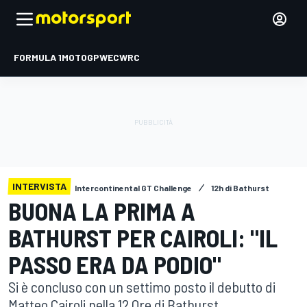
FORMULA 1
MOTOGP
WEC
WRC
INTERVISTA
Intercontinental GT Challenge
12h di Bathurst
BUONA LA PRIMA A
BATHURST PER CAIROLI: "IL
PASSO ERA DA PODIO"
Si è concluso con un settimo posto il debutto di
Matteo Cairoli nella 12 Ore di Bathurst.