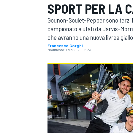
SPORT PER LA C
MOTOGP
WEC
Gounon-Soulet-Pepper sono terzi in 
campionato aiutati da Jarvis-Morr
che avranno una nuova livrea giall
Francesco Corghi
Modificato:
1 dic 2020, 15:33
WRC