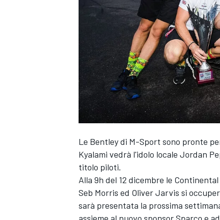
Le Bentley di M-Sport sono pronte per
Kyalami vedrà l'idolo locale Jordan P
titolo piloti.
Alla 9h del 12 dicembre le Continenta
Seb Morris ed Oliver Jarvis si occuper
sarà presentata la prossima settimana
MONOPOSTO
assieme al nuovo sponsor Sparco e a