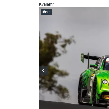
Kyalami".
20
ENDURANCE/GT