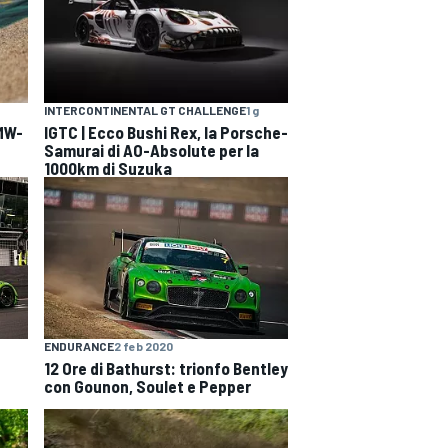
INTERCONTINENTAL GT CHALLENGE
1 g
BMW-
IGTC | Ecco Bushi Rex, la Porsche-
Samurai di AO-Absolute per la
1000km di Suzuka
ENDURANCE
2 feb 2020
12 Ore di Bathurst: trionfo Bentley
con Gounon, Soulet e Pepper