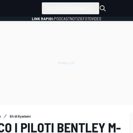
TUTTI I CAMPIONATI
LINK RAPIDI:
PODCAST
NOTIZIE
FOTO
VIDEO
e
9h di Kyalami
CO I PILOTI BENTLEY M-