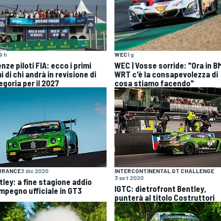
9 h
WEC
1 g
nze piloti FIA: ecco i primi
WEC | Vosse sorride: "Ora in 
 di chi andrà in revisione di
WRT c'è la consapevolezza di
egoria per il 2027
cosa stiamo facendo"
URANCE
3 dic 2020
INTERCONTINENTAL GT CHALLENGE
3 set 2020
tley: a fine stagione addio
IGTC: dietrofront Bentley,
impegno ufficiale in GT3
punterà al titolo Costruttori