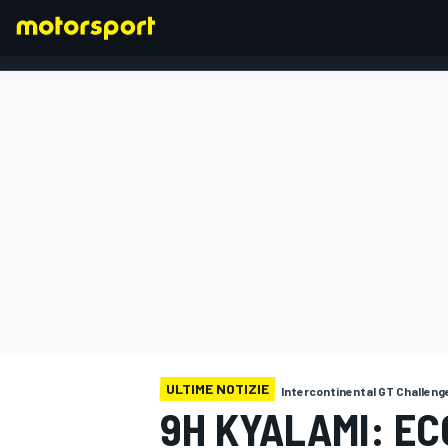
FORMULA 1
ULTIME NOTIZIE
Intercontinental GT Challeng
9H KYALAMI: EC