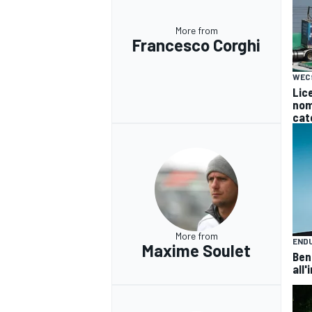
More from
Francesco Corghi
WEC
Lice
nomi
cat
More from
END
Maxime Soulet
Ben
all'