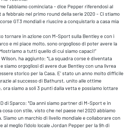
ome l'abbiamo cominciata - dice Pepper riferendosi al
 a febbraio nel primo round della serie 2020 - Ci stiamo
e corse GT3 mondiali e riuscire a conquistarlo a casa mia
ico tornare in azione con M-Sport sulla Bentley e con i
 Sparco e mi piace molto, sono orgoglioso di poter avere la
Mostriamo a tutti quello di cui siamo capaci!”
Wilson, ha aggiunto: "La squadra corse è diventata
 e siamo orgogliosi di avere due Bentley con una livrea
sere storico per la Casa. E' stato un anno molto difficile
grazie al successo di Bathurst, unito alle ottime
 ora siamo a soli 3 punti dalla vetta e possiamo lottare
D di Sparco: "Da anni siamo partner di M-Sport e in
 cosa con stile, visto che nel paese nel 2020 abbiamo
a. Siamo un marchio di livello mondiale e collaborare con
al meglio l'idolo locale Jordan Pepper per la 9h di