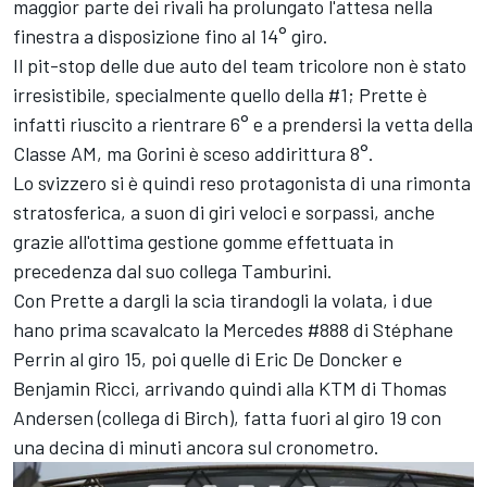
maggior parte dei rivali ha prolungato l'attesa nella
finestra a disposizione fino al 14° giro.
Il pit-stop delle due auto del team tricolore non è stato
irresistibile, specialmente quello della #1; Prette è
infatti riuscito a rientrare 6° e a prendersi la vetta della
Classe AM, ma Gorini è sceso addirittura 8°.
Lo svizzero si è quindi reso protagonista di una rimonta
stratosferica, a suon di giri veloci e sorpassi, anche
grazie all'ottima gestione gomme effettuata in
precedenza dal suo collega Tamburini.
Con Prette a dargli la scia tirandogli la volata, i due
hano prima scavalcato la Mercedes #888 di Stéphane
Perrin al giro 15, poi quelle di Eric De Doncker e
Benjamin Ricci, arrivando quindi alla KTM di Thomas
Andersen (collega di Birch), fatta fuori al giro 19 con
una decina di minuti ancora sul cronometro.