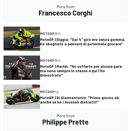
More from
Francesco Corghi
MOTOGP
15 h
MotoGP | Diggia: "Dal 4° giro ero senza gomma,
ho sbagliato a pensare di potermela giocare"
MOTOGP
15 h
MotoGP | Martín: "Ho sofferto per alcune gare,
ma sono sempre lo stesso e qui l'ho
dimostrato"
MOTOGP
1 g
MotoGP | Di Giannantonio: "Primo giorno ok,
anche se ho i muscoli distrutti!"
More from
Philippe Prette