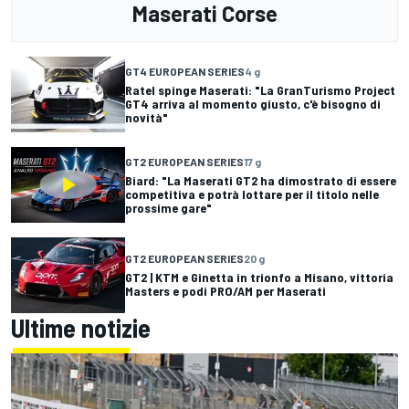
Maserati Corse
GT4 EUROPEAN SERIES
4 g
Ratel spinge Maserati: "La GranTurismo Project
GT4 arriva al momento giusto, c'è bisogno di
novità"
GT2 EUROPEAN SERIES
17 g
Biard: "La Maserati GT2 ha dimostrato di essere
competitiva e potrà lottare per il titolo nelle
prossime gare"
GT2 EUROPEAN SERIES
20 g
GT2 | KTM e Ginetta in trionfo a Misano, vittoria
Masters e podi PRO/AM per Maserati
Ultime notizie