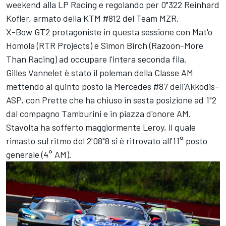
weekend alla LP Racing e regolando per 0"322 Reinhard
Kofler, armato della KTM #812 del Team MZR.
X-Bow GT2 protagoniste in questa sessione con Mat'o
Homola (RTR Projects) e Simon Birch (Razoon-More
Than Racing) ad occupare l'intera seconda fila.
Gilles Vannelet è stato il poleman della Classe AM
mettendo al quinto posto la Mercedes #87 dell'Akkodis-
ASP, con Prette che ha chiuso in sesta posizione ad 1"2
dal compagno Tamburini e in piazza d'onore AM.
Stavolta ha sofferto maggiormente Leroy, il quale
rimasto sul ritmo del 2'08"8 si è ritrovato all'11° posto
generale (4° AM).