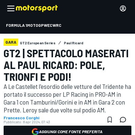
FORMULA 1
MOTOGP
WEC
WRC
GARA
GT2 European Series
Paul Ricard
GT2 | SPETTACOLO MASERATI
AL PAUL RICARD: POLE,
TRIONFI E PODI!
A Le Castellet l'esordio delle vetture del Tridente ha
portato il successo per LP Racing in PRO-AM in
Gara 1 con Tamburini/Gorini e in AM in Gara 2 con
Prette. Leroy sale due volte sul podio AM.
Francesco Corghi
Pubblicato:
8 apr 2024, 07:43
AGGIUNGI COME FONTE PREFERITA