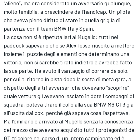
“alieno”, ma era considerato un avversario qualunque,
molto temibile, a prescindere dall’handicap. Un pilota
che aveva pieno diritto di stare in quella griglia di
partenza con il team BMW Italy Spain.
La cosa non si è ripetuta ieri al Mugello: tutti nel
paddock sapevano che se Alex fosse riuscito a mettere
insieme il puzzle degli elementi che determinano una
vittoria, non si sarebbe tirato indietro e avrebbe fatto
la sua parte. Ha avuto il vantaggio di correre da solo,
per cui al ritorno in pista dopo la sosta di metà gara, a
dispetto degli altri avversari che dovevano “scoprire”
quale vettura gli avevano lasciato in dote i compagni di
squadra, poteva tirare il collo alla sua BMW M6 GT3 già
all’uscita dai box, perché già sapeva cosa l’aspettava.
Ma l’emiliano è arrivato al Mugello senza la conoscenza
del mezzo che avevano acquisito tutti i protagonisti del
GT tricolore nel corso di un intero campionato ed è