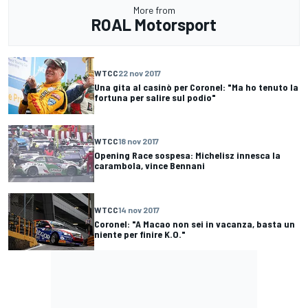
More from
ROAL Motorsport
WTCC
22 nov 2017
Una gita al casinò per Coronel: "Ma ho tenuto la
fortuna per salire sul podio"
WTCC
18 nov 2017
Opening Race sospesa: Michelisz innesca la
carambola, vince Bennani
WTCC
14 nov 2017
Coronel: "A Macao non sei in vacanza, basta un
niente per finire K.O."