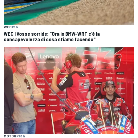
WEC
12 h
WEC | Vosse sorride: "Ora in BMW-WRT c'è la
consapevolezza di cosa stiamo facendo"
MOTOGP
13 h