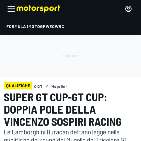
FORMULA 1
MOTOGP
WEC
WRC
QUALIFICHE
CIGT
Mugello II
SUPER GT CUP-GT CUP:
DOPPIA POLE DELLA
VINCENZO SOSPIRI RACING
Le Lamborghini Huracan dettano legge nelle
qualifiche del round del Mugello del Tricolore GT,