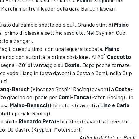
da Benucci che lascia il volante a
Maino
. Seguono nei
Marchi mentre il leader della gara Baruch lascia il
ato dal cambio sbatte ed è out. Grande stint di
Maino
ua, primo di classe e settimo assoluto. Nel Cayman Cup
tto e Zangari.
Magli, quest’ultimo, con una leggera toccata.
Maino
nendo con autorità la prima posizione. Al 20°
Ceccotto
segna +30” di vantaggio su
Costa
. Dopo poche tornate
ica vede Liang in testa davanti a Costa e Comi, nella Cup
uti.
iang-Baruch
(Vincenzo Sospiri Racing) davanti a
Costa-
rzo gradino del podio per
Comi-Tanca
(Raton Racing) . In
tosa
Maino-Benucci
(Ebimotors) davanti a
Lino e Carlo
i (Imperiale Racing) .
l solito
Riccardo Pera
(Ebimotors) davanti a Ceccotto-
nco-De Castro (Krypton Motorsport).
Articolo di Stefano Reali