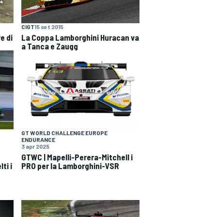
CIGT
15 set 2015
e di
La Coppa Lamborghini Huracan va
a Tanca e Zaugg
GT WORLD CHALLENGE EUROPE
ENDURANCE
3 apr 2025
GTWC | Mapelli-Perera-Mitchell i
ti i
PRO per la Lamborghini-VSR