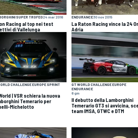
ORGHINI SUPER TROFEO
24 mar 2016
ENDURANCE
30 nov 2015
on Racing al top nei test
La Raton Racing vince la 24 Or
ettivi di Vallelunga
Adria
ORLD CHALLENGE EUROPE SPRINT
GT WORLD CHALLENGE EUROPE
ENDURANCE
6 gm
World | VSR schiera la nuova
Il debutto della Lamborghini
borghini Temerario per
Temerario GT3 si avvicina, scel
nelli-Michelotto
team IMSA, GTWC e DTM