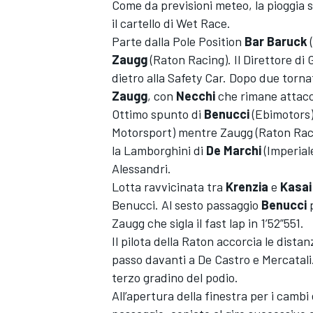
Come da previsioni meteo, la pioggia s
il cartello di Wet Race.
Parte dalla Pole Position
Bar Baruck
(
Zaugg
(Raton Racing). Il Direttore di
dietro alla Safety Car. Dopo due torn
Zaugg
, con
Necchi
che rimane attacca
Ottimo spunto di
Benucci
(Ebimotors) 
Motorsport) mentre Zaugg (Raton Racin
la Lamborghini di
De
Marchi
(Imperial
Alessandri.
Lotta ravvicinata tra
Krenzia
e
Kasai
Benucci. Al sesto passaggio
Benucci
p
Zaugg che sigla il fast lap in 1’52”551.
Il pilota della Raton accorcia le dista
passo davanti a De Castro e Mercatali
terzo gradino del podio.
All’apertura della finestra per i camb