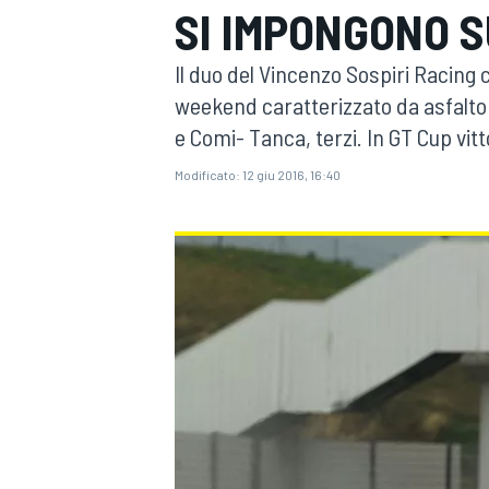
SI IMPONGONO S
MOTOGP
WEC
Il duo del Vincenzo Sospiri Racin
weekend caratterizzato da asfalto
e Comi- Tanca, terzi. In GT Cup vit
Modificato:
12 giu 2016, 16:40
WRC