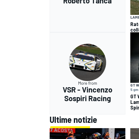
Roberto Tanca
LAMB
Rat
coll
More from
GT W
VSR - Vincenzo
5 gm
GT 
Sospiri Racing
Lam
Spi
Ultime notizie