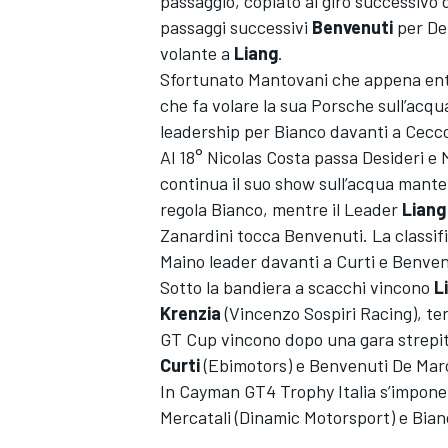
passaggio, copiato al giro successivo 
passaggi successivi
Benvenuti
per De 
volante a
Liang
.
Sfortunato Mantovani che appena entr
che fa volare la sua Porsche sull’acq
leadership per Bianco davanti a Cecco
Al 18° Nicolas Costa passa Desideri e 
continua il suo show sull’acqua mante
regola Bianco, mentre il Leader
Liang
Zanardini tocca Benvenuti. La classif
Maino leader davanti a Curti e Benven
Sotto la bandiera a scacchi vincono
L
Krenzia
(Vincenzo Sospiri Racing), te
GT Cup vincono dopo una gara strepi
ENDURANCE/GT
Curti
(Ebimotors) e Benvenuti De March
In Cayman GT4 Trophy Italia s’impone i
Mercatali (Dinamic Motorsport) e Bia