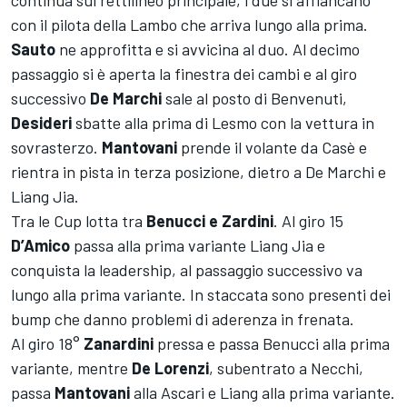
continua sul rettilineo principale, i due si affiancano
con il pilota della Lambo che arriva lungo alla prima.
Sauto
ne approfitta e si avvicina al duo. Al decimo
passaggio si è aperta la finestra dei cambi e al giro
successivo
De Marchi
sale al posto di Benvenuti,
Desideri
sbatte alla prima di Lesmo con la vettura in
sovrasterzo.
Mantovani
prende il volante da Casè e
rientra in pista in terza posizione, dietro a De Marchi e
Liang Jia.
Tra le Cup lotta tra
Benucci e Zardini
. Al giro 15
D’Amico
passa alla prima variante Liang Jia e
conquista la leadership, al passaggio successivo va
lungo alla prima variante. In staccata sono presenti dei
bump che danno problemi di aderenza in frenata.
Al giro 18°
Zanardini
pressa e passa Benucci alla prima
variante, mentre
De Lorenzi
, subentrato a Necchi,
passa
Mantovani
alla Ascari e Liang alla prima variante.