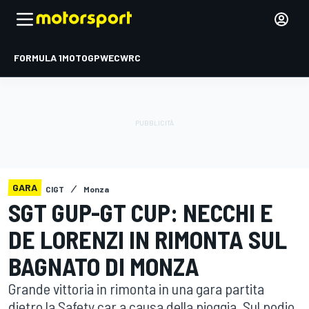
FORMULA 1
MOTOGP
WEC
WRC
GARA
CIGT
Monza
SGT GUP-GT CUP: NECCHI E
DE LORENZI IN RIMONTA SUL
BAGNATO DI MONZA
Grande vittoria in rimonta in una gara partita
dietro la Safety car a causa della pioggia. Sul podio