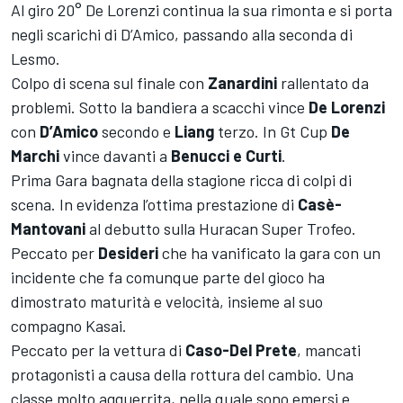
Al giro 20° De Lorenzi continua la sua rimonta e si porta
negli scarichi di D’Amico, passando alla seconda di
Lesmo.
Colpo di scena sul finale con
Zanardini
rallentato da
problemi. Sotto la bandiera a scacchi vince
De Lorenzi
con
D’Amico
secondo e
Liang
terzo. In Gt Cup
De
Marchi
vince davanti a
Benucci e Curti
.
Prima Gara bagnata della stagione ricca di colpi di
scena. In evidenza l’ottima prestazione di
Casè-
Mantovani
al debutto sulla Huracan Super Trofeo.
Peccato per
Desideri
che ha vanificato la gara con un
incidente che fa comunque parte del gioco ha
dimostrato maturità e velocità, insieme al suo
compagno Kasai.
Peccato per la vettura di
Caso-Del Prete
, mancati
protagonisti a causa della rottura del cambio. Una
classe molto agguerrita, nella quale sono emersi e