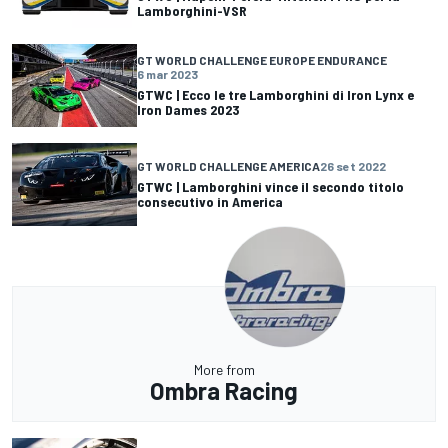
Lamborghini-VSR
GT WORLD CHALLENGE EUROPE ENDURANCE
6 mar 2023
GTWC | Ecco le tre Lamborghini di Iron Lynx e
Iron Dames 2023
GT WORLD CHALLENGE AMERICA
26 set 2022
GTWC | Lamborghini vince il secondo titolo
consecutivo in America
More from
Ombra Racing