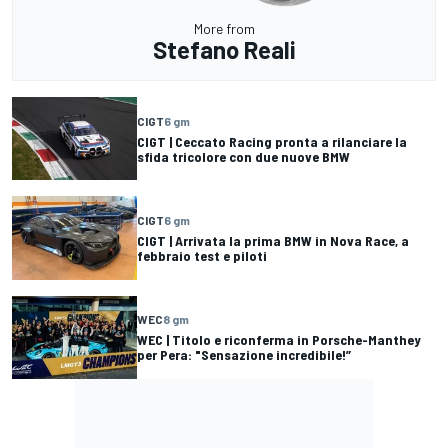
More from
Stefano Reali
CIGT
6 gm
CIGT | Ceccato Racing pronta a rilanciare la
sfida tricolore con due nuove BMW
CIGT
6 gm
CIGT | Arrivata la prima BMW in Nova Race, a
febbraio test e piloti
WEC
8 gm
WEC | Titolo e riconferma in Porsche-Manthey
per Pera: "Sensazione incredibile!”