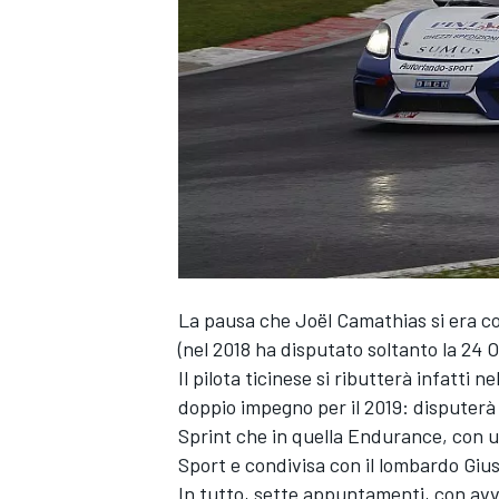
La pausa che
Joël Camathias
si era c
(nel 2018 ha disputato soltanto la 24 
Il pilota ticinese si ributterà infatti
doppio impegno per il 2019: disputerà 
Sprint che in quella Endurance, con 
Sport e condivisa con il lombardo Giu
MONOPOSTO
In tutto, sette appuntamenti, con avv