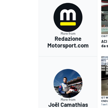
More from
CIGT
Redazione
ACI
Motorsport.com
da 
GT 
More from
END
Joël Camathias
1 set