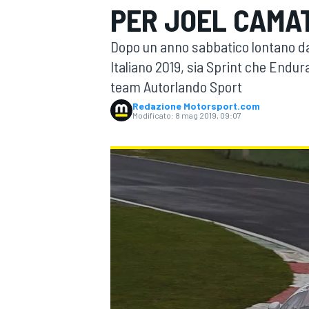
PER JOEL CAMA
MOTOGP
WEC
Dopo un anno sabbatico lontano dal 
Italiano 2019, sia Sprint che End
team Autorlando Sport
Redazione Motorsport.com
Modificato:
8 mag 2019, 09:07
WRC