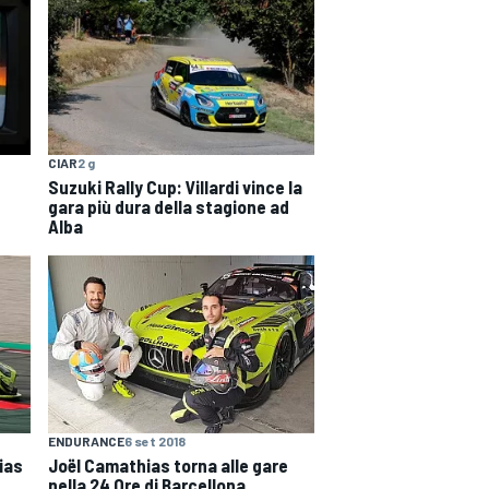
CIAR
2 g
Suzuki Rally Cup: Villardi vince la
gara più dura della stagione ad
Alba
ENDURANCE
6 set 2018
ias
Joël Camathias torna alle gare
nella 24 Ore di Barcellona