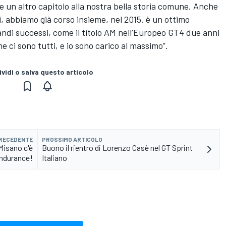
 un altro capitolo alla nostra bella storia comune. Anche
 abbiamo già corso insieme, nel 2015. è un ottimo
ndi successi, come il titolo AM nell’Europeo GT4 due anni
e ci sono tutti, e io sono carico al massimo”.
vidi o salva questo articolo
PRECEDENTE
PROSSIMO ARTICOLO
Misano c'è
Buono il rientro di Lorenzo Casè nel GT Sprint
Endurance!
Italiano