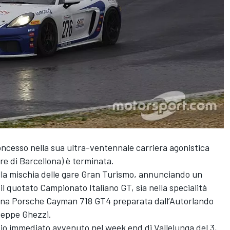
oncesso nella sua ultra-ventennale carriera agonistica
Ore di Barcellona) è terminata.
 nella mischia delle gare Gran Turismo, annunciando un
il quotato Campionato Italiano GT, sia nella specialità
una Porsche Cayman 718 GT4 preparata dall’Autorlando
seppe Ghezzi.
io immediato avvenuto nel week end di Vallelunga del 3,