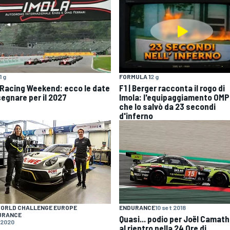
1 g
FORMULA 1
2 g
 Racing Weekend: ecco le date
F1 | Berger racconta il rogo di
segnare per il 2027
Imola: l'equipaggiamento OMP
che lo salvò da 23 secondi
d'inferno
WORLD CHALLENGE EUROPE
ENDURANCE
10 set 2018
URANCE
Quasi... podio per Joël Camath
 2020
al rientro nella 24 Ore di