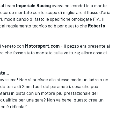
 dal team
Imperiale Racing
aveva nel condotto a monte
ccordo montato con lo scopo di migliorare il flusso d'aria
ri, modificando di fatto le specifiche omologate FIA. Il
dal regolamento tecnico ed è per questo che
Roberto
il veneto con
Motorsport.com
- Il pezzo era presente ai
o che fosse stato montato sulla vettura; allora cosa ci
ta...
ravissimo! Non si punisce allo stesso modo un ladro o un
 da terra di 2mm fuori dai parametri, cosa che può
entarsi in pista con un motore più prestazionale del
 squalifica per una gara? Non va bene, questo crea un
e è ridicola!".