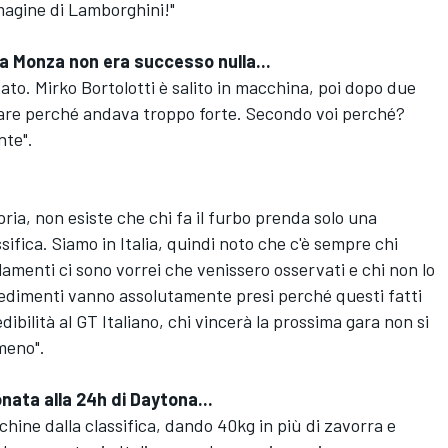
mmagine di Lamborghini!"
a Monza non era successo nulla...
tato. Mirko Bortolotti è salito in macchina, poi dopo due
entare perché andava troppo forte. Secondo voi perché?
nte".
pria, non esiste che chi fa il furbo prenda solo una
ssifica. Siamo in Italia, quindi noto che c'è sempre chi
lamenti ci sono vorrei che venissero osservati e chi non lo
vedimenti vanno assolutamente presi perché questi fatti
ibilità al GT Italiano, chi vincerà la prossima gara non si
 meno".
nata alla 24h di Daytona...
hine dalla classifica, dando 40kg in più di zavorra e