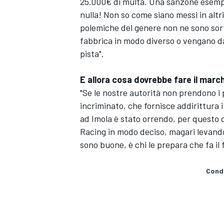
25.000€ di multa. Una sanzone esempl
nulla! Non so come siano messi in altri
polemiche del genere non ne sono sor
fabbrica in modo diverso o vengano dat
pista".
E allora cosa dovrebbe fare il marc
"Se le nostre autorità non prendono i 
incriminato, che fornisce addirittura i
ad Imola è stato orrendo, per questo 
Racing in modo deciso, magari levando lo
sono buone, è chi le prepara che fa il f
Condi
RALLY