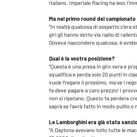
Italiano. Imperiale Racing ha leso l'i
Ma nel primo round del campionato 
"In realtà qualcosa di sospetto c'era s
giri gli hanno detto via radio di rall
Doveva nascondere qualcosa, è evide
Qual è la vostra posizione?
"Questa è una presa in giro vera e pro
squalifica e perda solo 20 punti in cla
vuole fregare il prossimo, ma se i rego
fa deve pagare a caro prezzo! I prov
non si ripetano. Questo fa perdere cred
saprà se l'avrà fatto in modo pulito o
MONOMARCA
Le Lamborghini era già stata sanzio
"A Daytona avevano tolto tutte le macc