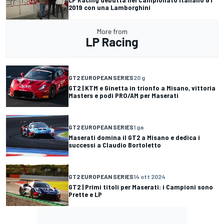
2019 con una Lamborghini
More from
LP Racing
GT2 EUROPEAN SERIES
20 g
GT2 | KTM e Ginetta in trionfo a Misano, vittoria
Masters e podi PRO/AM per Maserati
GT2 EUROPEAN SERIES
1 ga
Maserati domina il GT2 a Misano e dedica i
successi a Claudio Bortoletto
GT2 EUROPEAN SERIES
14 ott 2024
GT2 | Primi titoli per Maserati: i Campioni sono
Prette e LP