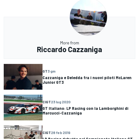
More from
Riccardo Cazzaniga
GT
3 gm
Cazzaniga e Deledda fra i nuovi piloti McLaren
Junior GT3
CIGT
23 lug 2020
GT Italiano: LP Racing con la Lamborghini di
Marcucci-Cazzaniga
CIGT
28 feb 2019
LP Racing debutta nel Campionato Italiano GT