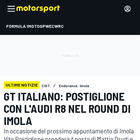
FORMULA 1
MOTOGP
WEC
WRC
ULTIME NOTIZIE
CIGT
Endurance: Imola
GT ITALIANO: POSTIGLIONE
CON L'AUDI R8 NEL ROUND DI
IMOLA
In occasione del prossimo appuntamento di Imola
Vito Postiglione prenderà il posto di Mattia Drudi e