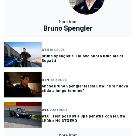
More from
Bruno Spengler
GT
11 feb 2025
Bruno Spengler è il nuovo pilota ufficiale di
Bugatti
DTM
11 dic 2024
Anche Bruno Spengler lascia BMW: "Ora nuova
sfida a lungo termine"
WEC
2 set 2023
WEC | Test positivi a Spa per WRT con le BMW
LMDh e M4 GT3 EVO
More from