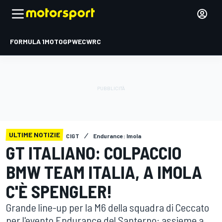
FORMULA 1
MOTOGP
WEC
WRC
ULTIME NOTIZIE
CIGT
Endurance: Imola
GT ITALIANO: COLPACCIO
BMW TEAM ITALIA, A IMOLA
C'È SPENGLER!
Grande line-up per la M6 della squadra di Ceccato
per l'evento Endurance del Santerno: assieme a