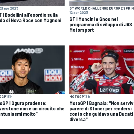
21 apr 2023
GT WORLD CHALLENGE EUROPE SPRI
12 apr 2023
 | Bodellini all'esordio sulla
GT | Moncini e Gnos nel
da di Nova Race con Magnoni
programma di sviluppo di JAS
Motorsport
OGP
13 h
MOTOGP
13 h
oGP | Ogura prudente:
MotoGP | Bagnaia: "Non serviva
lverstone non è un circuito che
parere di Stoner per rendersi
entusiasmi molto"
conto che guidavo una Ducati
diversa"