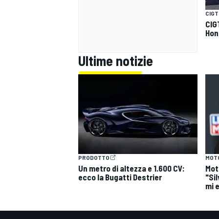
CIGT
CIGT
Hon
Ultime notizie
PRODOTTO
MOT
Un metro di altezza e 1.600 CV:
Mot
ecco la Bugatti Destrier
"Si
mi 