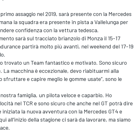
primo assaggio nel 2019, sarà presente con la Mercedes
mana la squadra era presente in pista a Vallelunga per
endere confidenza con la vettura tedesca.
ento sarà sul tracciato brianzolo di Monza il 15-17
Endurance partirà molto più avanti, nel weekend del 17-19
lo.
ho trovato un Team fantastico e motivato. Sono sicuro
 La macchina è eccezionale, devo riabituarmi alla
o sfruttare e capire meglio le gomme usate”, sono le
a nostra famiglia, un pilota veloce e caparbio. Ho
elocità nel TCR e sono sicuro che anche nel GT potrà dire
 è iniziata la nuova avventura con la Mercedes GT4 e
ui all’inizio della stagione ci sarà da lavorare, ma siamo
Race.