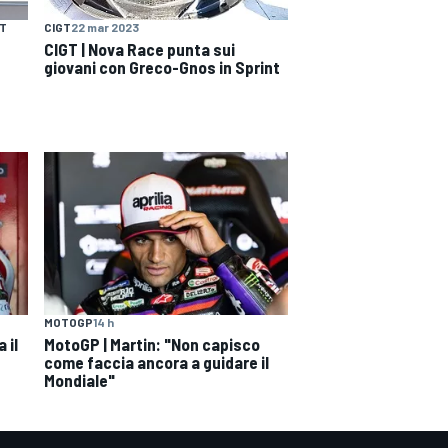
NT
CIGT
22 mar 2023
CIGT | Nova Race punta sui
giovani con Greco-Gnos in Sprint
MOTOGP
14 h
 il
MotoGP | Martin: "Non capisco
come faccia ancora a guidare il
Mondiale"