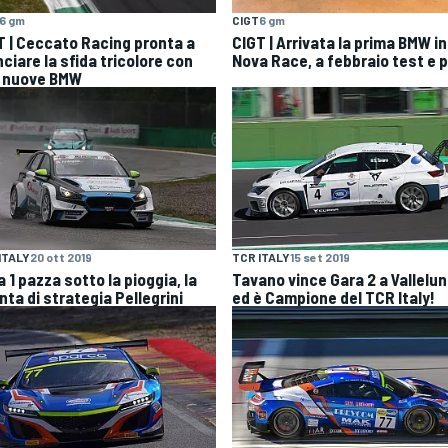
6 gm
CIGT
6 gm
T | Ceccato Racing pronta a
CIGT | Arrivata la prima BMW in
nciare la sfida tricolore con
Nova Race, a febbraio test e p
 nuove BMW
ITALY
20 ott 2019
TCR ITALY
15 set 2019
 1 pazza sotto la pioggia, la
Tavano vince Gara 2 a Vallelu
nta di strategia Pellegrini
ed è Campione del TCR Italy!