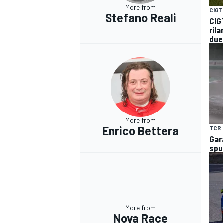
More from
CIGT
Stefano Reali
CIG
rila
due
More from
Enrico Bettera
TCR 
Gara
spu
RALLY
More from
Nova Race