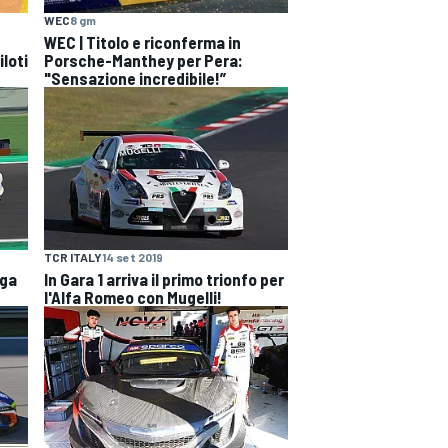
WEC
8 gm
WEC | Titolo e riconferma in
iloti
Porsche-Manthey per Pera:
"Sensazione incredibile!”
TCR ITALY
14 set 2019
nga
In Gara 1 arriva il primo trionfo per
l'Alfa Romeo con Mugelli!