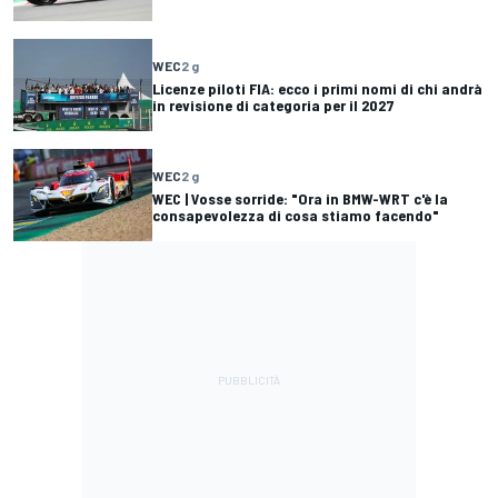
WEC
2 g
Licenze piloti FIA: ecco i primi nomi di chi andrà
in revisione di categoria per il 2027
WEC
2 g
WEC | Vosse sorride: "Ora in BMW-WRT c'è la
consapevolezza di cosa stiamo facendo"