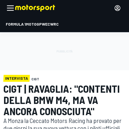
FORMULA 1
MOTOGP
WEC
WRC
INTERVISTA
CIGT
CIGT | RAVAGLIA: "CONTENTI
DELLA BMW M4, MA VA
ANCORA CONOSCIUTA"
A Monza la Ceccato Motors Racing ha provato per
due giorni la sua nuova vettura con i piloti ufficiali