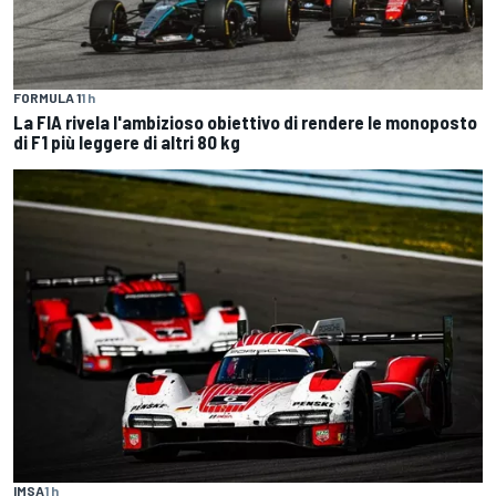
FORMULA 1
1 h
La FIA rivela l'ambizioso obiettivo di rendere le monoposto
di F1 più leggere di altri 80 kg
IMSA
1 h