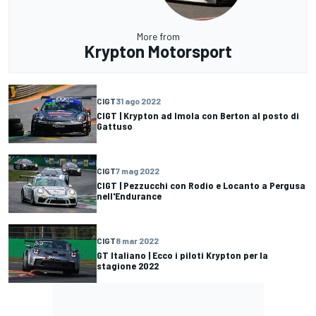
More from
Krypton Motorsport
CIGT
31 ago 2022
CIGT | Krypton ad Imola con Berton al posto di
Gattuso
CIGT
7 mag 2022
CIGT | Pezzucchi con Rodio e Locanto a Pergusa
nell'Endurance
CIGT
8 mar 2022
GT Italiano | Ecco i piloti Krypton per la
stagione 2022