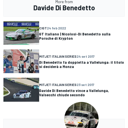
More from
Davide Di Benedetto
CIGT
24 feb 2022
GT Italiano | Nicolosi-Di Benedetto sulla
Porsche di Krypton
MITJET ITALIAN SERIES
24 set 2017
Di Benedetto fa doppietta a Vallelunga: il titolo
si deciderà a Monza
MITJET ITALIAN SERIES
23 set 2017
Davide Di Benedetto vince a Vallelunga,
Valsecchi chiude secondo