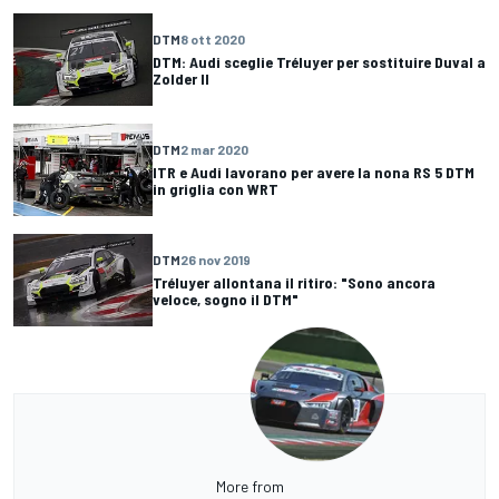
DTM
8 ott 2020
DTM: Audi sceglie Tréluyer per sostituire Duval a
Zolder II
DTM
2 mar 2020
ITR e Audi lavorano per avere la nona RS 5 DTM
in griglia con WRT
DTM
26 nov 2019
Tréluyer allontana il ritiro: "Sono ancora
veloce, sogno il DTM"
More from