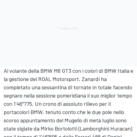
Al volante della BMW M6 GT3 con i colori di BMW Italia e
la gestione del ROAL Motorsport, Zanardi ha
completato una sessantina di tornate in totale facendo
segnare nella sessione pomeridiana il suo miglior tempo
con 1'46"775. Un crono di assoluto rilievo per il
portacolori BMW, tenuto conto che le due pole nello
scorso appuntamento del Mugello di metà luglio sono
state siglate da Mirko Bortolotti (Lamborghini Huracan)
con il tempo di 1'46"695 e dalla Ferrari 488 di Daniel