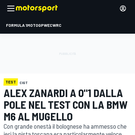
FORMULA 1
MOTOGP
WEC
WRC
TEST
CIGT
ALEX ZANARDI A 0"1 DALLA
POLE NEL TEST CON LA BMW
M6 AL MUGELLO
Con grande onestà il bolognese ha ammesso che
ieri la pista toscana era particolarmente veloce,