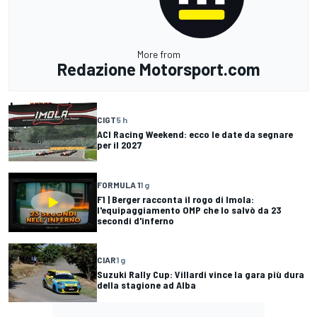
More from
Redazione Motorsport.com
CIGT
5 h
ACI Racing Weekend: ecco le date da segnare
per il 2027
FORMULA 1
1 g
F1 | Berger racconta il rogo di Imola:
l'equipaggiamento OMP che lo salvò da 23
secondi d'inferno
CIAR
1 g
Suzuki Rally Cup: Villardi vince la gara più dura
della stagione ad Alba