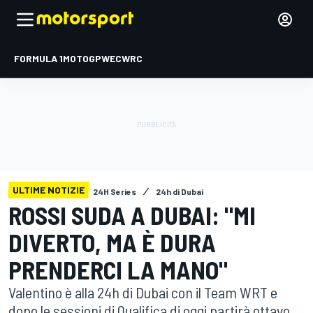
FORMULA 1
MOTOGP
WEC
WRC
ULTIME NOTIZIE
24H Series
24h di Dubai
ROSSI SUDA A DUBAI: "MI
DIVERTO, MA È DURA
PRENDERCI LA MANO"
Valentino è alla 24h di Dubai con il Team WRT e
dopo le sessioni di Qualifica di oggi partirà ottavo