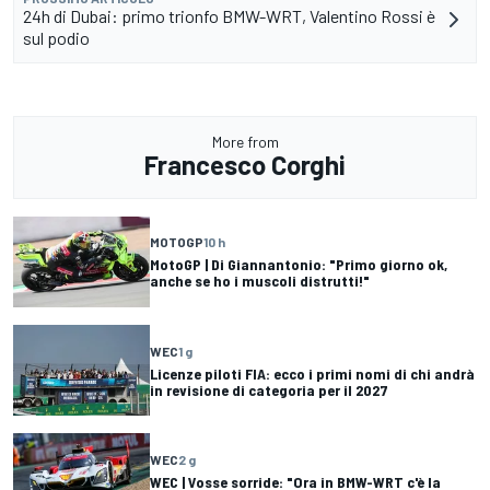
24h di Dubai: primo trionfo BMW-WRT, Valentino Rossi è
sul podio
More from
Francesco Corghi
MOTOGP
10 h
MotoGP | Di Giannantonio: "Primo giorno ok,
anche se ho i muscoli distrutti!"
WEC
1 g
Licenze piloti FIA: ecco i primi nomi di chi andrà
in revisione di categoria per il 2027
WEC
2 g
WEC | Vosse sorride: "Ora in BMW-WRT c'è la