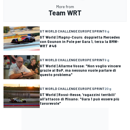
More from
Team WRT
GT WORLD CHALLENGE EUROPE SPRINT
6 g
GT World | Magny-Cours: doppietta Mercedes
con Gounon in Pole per Gara 1, terza la BMW-
WRT #46
GT WORLD CHALLENGE EUROPE SPRINT
9 g
GT World | Allarme Vosse: "Non voglio vincere
grazie al BoP, ma nessuno vuole parlare di
questo problema"
GT WORLD CHALLENGE EUROPE SPRINT
20 g
GT World | Rossi-Hesse, 'ragazzini terribili'
all'attacco di Misano: "Gara 1 può essere più
favorevole"